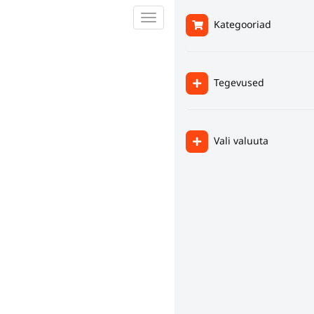
Lülitage
Kategooriad
navigeerimine
Tegevused
Vali valuuta