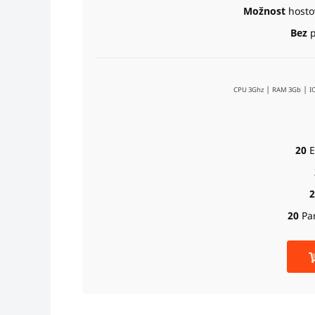
Možnost
hosto
Bez
p
|
|
CPU 3Ghz
RAM 3Gb
I
20
E
2
20
Pa