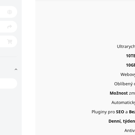
Ultraryc
10T
10G
Webový
Oblíbený 
Možnost
zm
Automatický
Pluginy pro
SEO
a
Be
Denní, týden
Anti