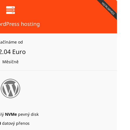
NEJOBLÍBENĚJŠÍ
rdPress hosting
Začínáme od
2.04 Euro
Měsíčně
hlý
NVMe
pevný disk
B
datový přenos