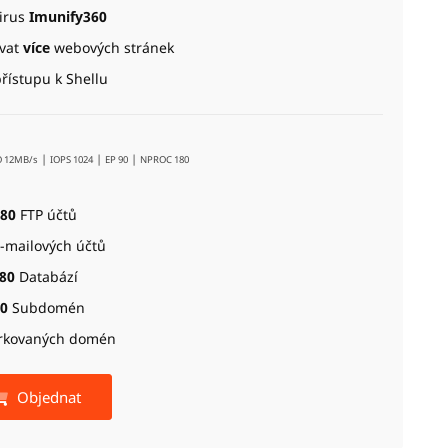
virus
Imunify360
vat
více
webových stránek
řístupu k Shellu
|
|
|
O 12MB/s
IOPS 1024
EP 90
NPROC 180
80
FTP účtů
-mailových účtů
80
Databází
0
Subdomén
rkovaných domén
Objednat