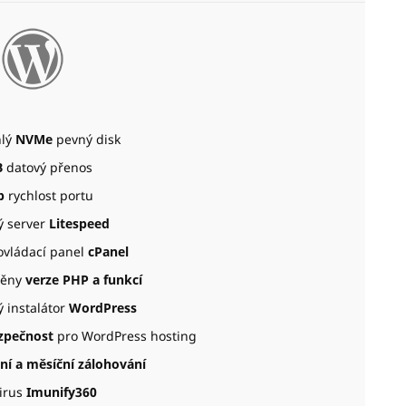
hlý
NVMe
pevný disk
B
datový přenos
b
rychlost portu
 server
Litespeed
ovládací panel
cPanel
ěny
verze PHP a funkcí
 instalátor
WordPress
zpečnost
pro WordPress hosting
ní a měsíční zálohování
virus
Imunify360