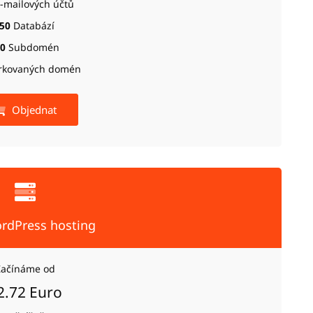
-mailových účtů
50
Databází
0
Subdomén
rkovaných domén
Objednat
rdPress hosting
Začínáme od
2.72 Euro