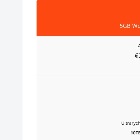
5GB Wo
€
Ultraryc
10T