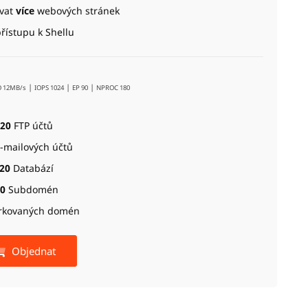
vat
více
webových stránek
řístupu k Shellu
|
|
|
O 12MB/s
IOPS 1024
EP 90
NPROC 180
20
FTP účtů
-mailových účtů
20
Databází
0
Subdomén
rkovaných domén
Objednat