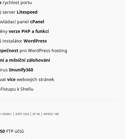
b
rychlost portu
 server
Litespeed
ovládací panel
cPanel
ěny
verze PHP a funkcí
 instalátor
WordPress
zpečnost
pro WordPress hosting
ní a měsíční zálohování
virus
Imunify360
vat
více
webových stránek
řístupu k Shellu
|
|
|
O 12MB/s
IOPS 1024
EP 90
NPROC 180
50
FTP účtů