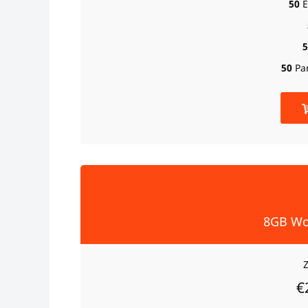
50
E
5
50
Pa
8GB Wo
€