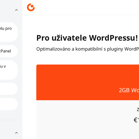
lu pro
Pro uživatele WordPressu!
Optimalizováno a kompatibilní s pluginy Word
cPanel
lu v
2GB Wo
€