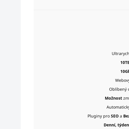
Ultraryc
10T
10G
Webový
Oblíbený 
Možnost
zm
Automatický
Pluginy pro
SEO
a
Be
Denní, týden