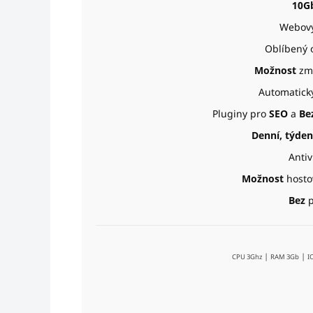
10G
Webový
Oblíbený 
Možnost
zm
Automatický
Pluginy pro
SEO
a
Be
Denní, týden
Anti
Možnost
hosto
Bez
p
|
|
CPU 3Ghz
RAM 3Gb
I