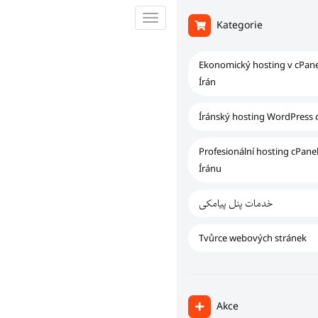
Přepnout
Kategorie
navigaci
Ekonomický hosting v cPane
Írán
Íránský hosting WordPress 
Profesionální hosting cPane
Íránu
خدمات پنل پیامکی
Tvůrce webových stránek
Akce