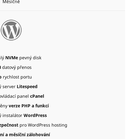
Měsíčně
hlý
NVMe
pevný disk
B
datový přenos
b
rychlost portu
 server
Litespeed
ovládací panel
cPanel
ěny
verze PHP a funkcí
 instalátor
WordPress
zpečnost
pro WordPress hosting
ní a měsíční zálohování