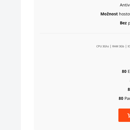
Anti
Možnost
hosto
Bez
p
|
|
CPU 3Ghz
RAM 3Gb
I
80
E
8
80
Pa